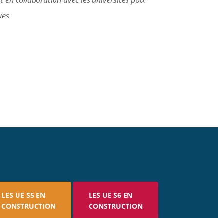
t en collaboration avec les universités pour
ues.
LES UE S5 EN
LES UE S6 EN
CONSTRUCTION
CONSTRUCTION