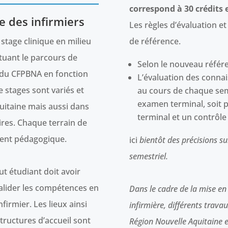
correspond à 30 crédits 
e des infirmiers
Les règles d’évaluation et
 stage clinique en milieu
de référence.
tuant le parcours de
Selon le nouveau référe
SI du CFPBNA en fonction
L’évaluation des conna
e stages sont variés et
au cours de chaque sem
examen terminal, soit
uitaine mais aussi dans
terminal et un contrôle 
ires. Chaque terrain de
rent pédagogique.
ici
bientôt des précisions su
semestriel.
t étudiant doit avoir
alider les compétences en
Dans le cadre de la mise e
firmier. Les lieux ainsi
infirmière, différents trav
structures d’accueil sont
Région Nouvelle Aquitaine e