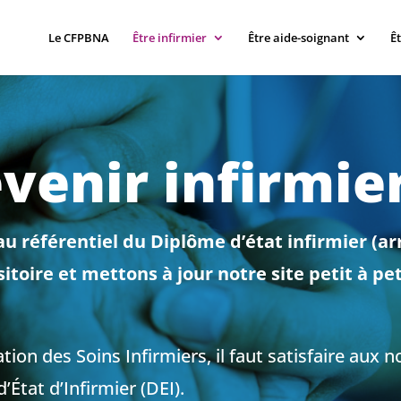
Le CFPBNA
Être infirmier
Être aide-soignant
Ê
venir infirmie
u référentiel du Diplôme d’état infirmier (ar
oire et mettons à jour notre site petit à peti
tion des Soins Infirmiers, il faut satisfaire aux
État d’Infirmier (DEI).