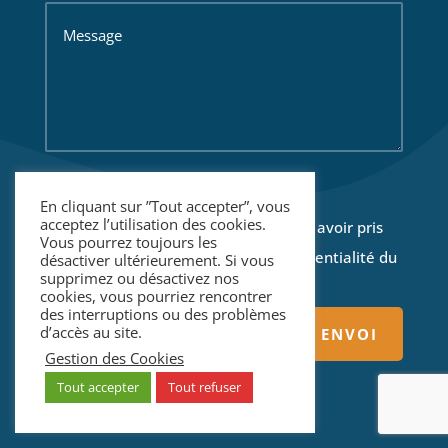
Politique de confidentialité
En cliquant sur ”Tout accepter”, vous
acceptez l’utilisation des cookies.
En cochant cette case je reconnais avoir pris
Vous pourrez toujours les
connaissance de la politique de confidentialité du
désactiver ultérieurement. Si vous
supprimez ou désactivez nos
CFPBNA
cookies, vous pourriez rencontrer
des interruptions ou des problèmes
d’accès au site.
ENVOI
Gestion des Cookies
Tout accepter
Tout refuser