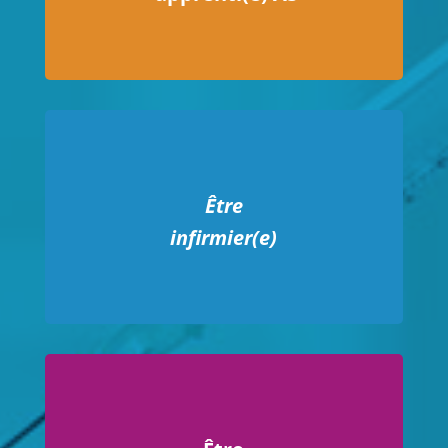
Être
infirmier(e)