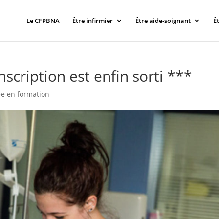
Le CFPBNA
Être infirmier
Être aide-soignant
Ê
nscription est enfin sorti ***
ée en formation